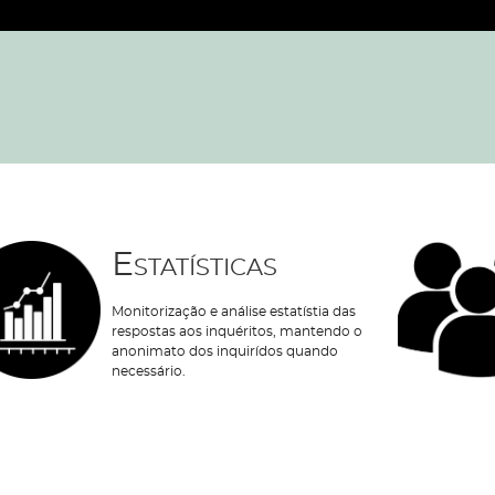
Estatísticas
Monitorização e análise estatístia das
respostas aos inquéritos, mantendo o
anonimato dos inquirídos quando
necessário.