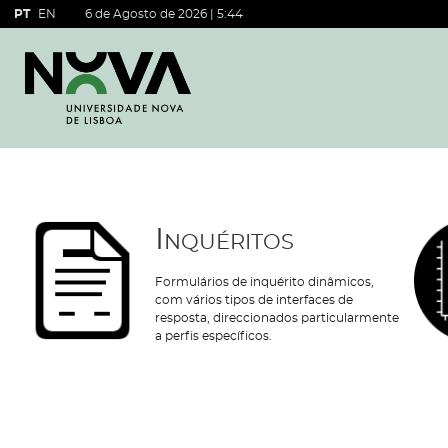
PT
EN
6 de Agosto de 2026 |
5:44
Inquéritos
Formulários de inquérito dinâmicos,
com vários tipos de interfaces de
resposta, direccionados particularmente
a perfis específicos.